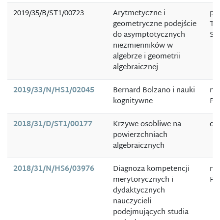
2019/35/B/ST1/00723
Arytmetyczne i
pro
geometryczne podejście
To
do asymptotycznych
Sz
niezmienników w
algebrze i geometrii
algebraicznej
2019/33/N/HS1/02045
Bernard Bolzano i nauki
mg
kognitywne
Fil
2018/31/D/ST1/00177
Krzywe osobliwe na
dr
powierzchniach
algebraicznych
2018/31/N/HS6/03976
Diagnoza kompetencji
mg
merytorycznych i
Pi
dydaktycznych
nauczycieli
podejmujących studia