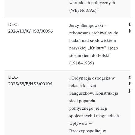
warunkach politycznych
(WhyNotCAs)”
DEC-
Dr
Jerzy Stempowski –
2026/10/X/HS3/00096
Kl
rekonesans archiwalny do
badań nad środowiskiem
paryskiej „Kultury” i jego
stosunkiem do Polski
(1918–1939)
DEC-
dr
„Ordynacja ostrogska w
2025/58/E/HS3/00106
Pe
rękach książąt
Ja
Sanguszków. Konstrukcja
sieci poparcia
politycznego, relacji
społecznych i magnackich
wpływów w
Rzeczypospolitej w