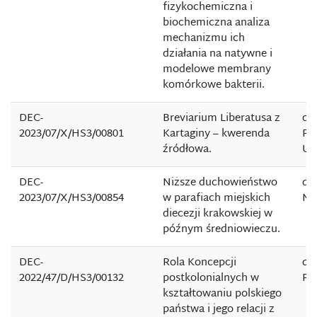
fizykochemiczna i
biochemiczna analiza
mechanizmu ich
działania na natywne i
modelowe membrany
komórkowe bakterii.
DEC-
Breviarium Liberatusa z
dr
2023/07/X/HS3/00801
Kartaginy – kwerenda
Pr
źródłowa.
Ur
DEC-
Niższe duchowieństwo
dr
2023/07/X/HS3/00854
w parafiach miejskich
Ma
diecezji krakowskiej w
późnym średniowieczu.
DEC-
Rola Koncepcji
dr 
2022/47/D/HS3/00132
postkolonialnych w
Pu
kształtowaniu polskiego
państwa i jego relacji z