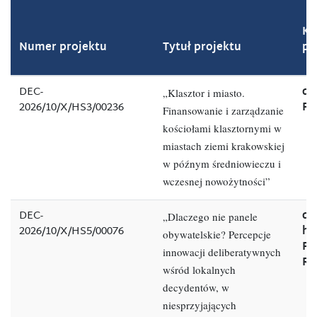
Ki
Numer projektu
Tytuł projektu
pr
DEC-
dr
„Klasztor i miasto.
2026/10/X/HS3/00236
Pl
Finansowanie i zarządzanie
kościołami klasztornymi w
miastach ziemi krakowskiej
w późnym średniowieczu i
wczesnej nowożytności”
DEC-
dr
„Dlaczego nie panele
2026/10/X/HS5/00076
ha
obywatelskie? Percepcje
Po
innowacji deliberatywnych
Ry
wśród lokalnych
decydentów, w
niesprzyjających