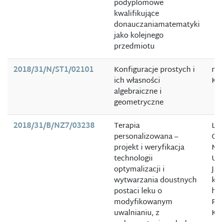
podyplomowe
kwalifikujące
donauczaniamatematyki
jako kolejnego
przedmiotu
2018/31/N/ST1/02101
Konfiguracje prostych i
mg
ich własności
Ka
algebraiczne i
geometryczne
2018/31/B/NZ7/03238
Terapia
Lid
personalizowana –
Co
projekt i weryfikacja
Me
technologii
Un
optymalizacji i
Jag
wytwarzania doustnych
kie
postaci leku o
ha
modyfikowanym
Pol
uwalnianiu, z
Ki