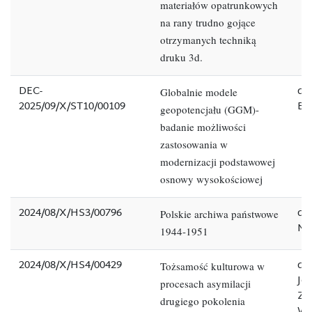
materiałów opatrunkowych
na rany trudno gojące
otrzymanych techniką
druku 3d.
DEC-
dr 
Globalnie modele
2025/09/X/ST10/00109
Bo
geopotencjału (GGM)-
badanie możliwości
zastosowania w
modernizacji podstawowej
osnowy wysokościowej
2024/08/X/HS3/00796
dr
Polskie archiwa państwowe
Mi
1944-1951
2024/08/X/HS4/00429
dr
Tożsamość kulturowa w
Jo
procesach asymilacji
Zi
drugiego pokolenia
We