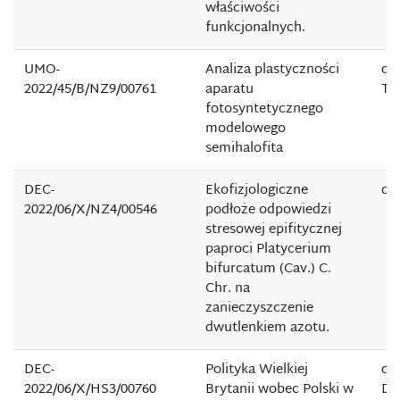
właściwości
funkcjonalnych.
UMO-
Analiza plastyczności
dr
2022/45/B/NZ9/00761
aparatu
Ta
fotosyntetycznego
modelowego
semihalofita
DEC-
Ekofizjologiczne
dr
2022/06/X/NZ4/00546
podłoże odpowiedzi
stresowej epifitycznej
paproci Platycerium
bifurcatum (Cav.) C.
Chr. na
zanieczyszczenie
dwutlenkiem azotu.
DEC-
Polityka Wielkiej
dr
2022/06/X/HS3/00760
Brytanii wobec Polski w
Dr