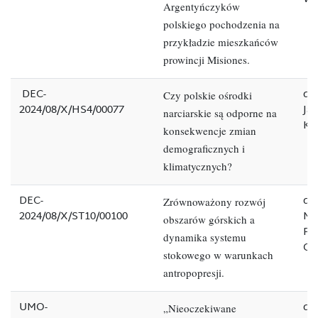
Argentyńczyków
polskiego pochodzenia na
przykładzie mieszkańców
prowincji Misiones.
DEC-
dr
Czy polskie ośrodki
2024/08/X/HS4/00077
Ja
narciarskie są odporne na
Kr
konsekwencje zmian
demograficznych i
klimatycznych?
DEC-
dr
Zrównoważony rozwój
2024/08/X/ST10/00100
Ma
obszarów górskich a
Fid
dynamika systemu
Or
stokowego w warunkach
antropopresji.
UMO-
dr
„Nieoczekiwane