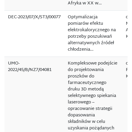
Afryka w XX w…
DEC-2023/07/X/ST3/00077
Optymalizacja
dr 
pomiarów efektu
Ma
elektrokalorycznego na
An
potrzeby poszukiwań
Kl
alternatywnych źródeł
chłodzenia…
UMO-
Kompleksowe podejście
dr 
2022/45/B/NZ7/04081
do projektowania
Pio
proszków do
Ku
farmaceutycznego
druku 3D metodą
selektywnego spiekania
laserowego –
opracowanie strategii
dopasowania
składników w celu
uzyskania pożądanych