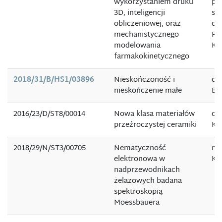
wykorzystaniem druku
pr
3D, inteligencji
str
obliczeniowej, oraz
dr 
mechanistycznego
Pio
modelowania
Ku
farmakokinetycznego
2018/31/B/HS1/03896
Nieskończoność i
dr 
nieskończenie małe
Bł
2016/23/D/ST8/00014
Nowa klasa materiałów
dr
przeźroczystej ceramiki
Kr
2018/29/N/ST3/00705
Nematyczność
mg
elektronowa w
Ko
nadprzewodnikach
żelazowych badana
spektroskopią
Moessbauera