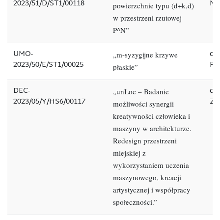
2023/51/D/ST1/00118
Ma
powierzchnie typu (d+k,d)
w przestrzeni rzutowej
P^N”
UMO-
dr 
„m-syzygijne krzywe
2023/50/E/ST1/00025
Po
płaskie”
DEC-
dr 
„unLoc – Badanie
2023/05/Y/HS6/00117
Zł
możliwości synergii
kreatywności
człowieka i
maszyny w architekturze.
Redesign
przestrzeni
miejskiej z
wykorzystaniem uczenia
maszynowego, kreacji
artystycznej i współpracy
społeczności.”