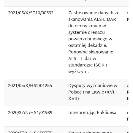
2021/05/X/ST10/00532
Zastosowanie danych ze
dr 
skanowania ALS-LIDAR
Kr
do oceny zmian w
systemie drenażu
powierzchniowego w
ostatniej dekadzie.
Ponowne skanowanie
ALS – Lidar w
standardzie ISOK i
wyższym.
2021/05/X/HS2/01255
Dysputy wyznaniowe w
dr
Polsce i na Litwie (XVI i
Ry
XVII)
Ku
2020/37/N/HS1/01989
Interpretując Euklidesa
mg
Pe