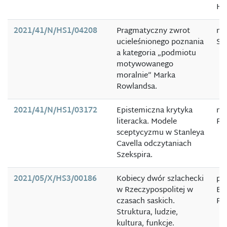
Hu
2021/41/N/HS1/04208
Pragmatyczny zwrot
mg
ucieleśnionego poznania
Sł
a kategoria „podmiotu
motywowanego
moralnie” Marka
Rowlandsa.
2021/41/N/HS1/03172
Epistemiczna krytyka
mg
literacka. Modele
Fil
sceptycyzmu w Stanleya
Cavella odczytaniach
Szekspira.
2021/05/X/HS3/00186
Kobiecy dwór szlachecki
pro
w Rzeczypospolitej w
Bo
czasach saskich.
Po
Struktura, ludzie,
kultura, funkcje.