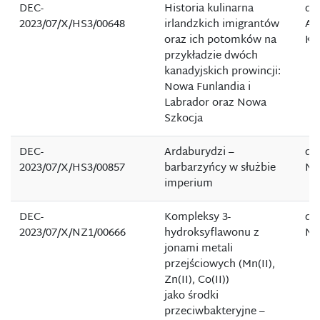
DEC-
Historia kulinarna
dr
2023/07/X/HS3/00648
irlandzkich imigrantów
Ag
oraz ich potomków na
Ke
przykładzie dwóch
kanadyjskich prowincji:
Nowa Funlandia i
Labrador oraz Nowa
Szkocja
DEC-
Ardaburydzi –
dr
2023/07/X/HS3/00857
barbarzyńcy w służbie
Mi
imperium
DEC-
Kompleksy 3-
dr
2023/07/X/NZ1/00666
hydroksyflawonu z
Ma
jonami metali
przejściowych (Mn(II),
Zn(II), Co(II))
jako środki
przeciwbakteryjne –