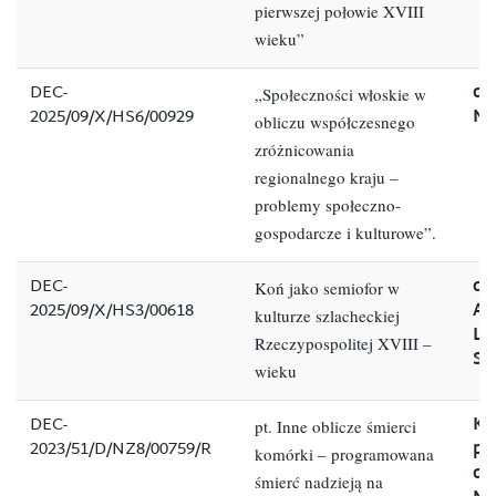
pierwszej połowie XVIII
wieku”
DEC-
dr
„Społeczności włoskie w
2025/09/X/HS6/00929
No
obliczu współczesnego
zróżnicowania
regionalnego kraju –
problemy społeczno-
gospodarcze i kulturowe”.
DEC-
dr
Koń jako semiofor w
2025/09/X/HS3/00618
Ag
kulturze szlacheckiej
La
Rzeczypospolitej XVIII –
Sł
wieku
DEC-
Ki
pt. Inne oblicze śmierci
2023/51/D/NZ8/00759/R
pr
komórki – programowana
dr
śmierć nadzieją na