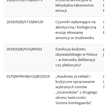
2020/37/N/HS6/00779
Kryteria definicyjne a
mg
leksykalna taksonomia
Da
emocji
Ma
2019/35/B/ST10/00129
Czynniki wpływające na
dr 
abiotyczną i biologiczną
UP
erozję ołowianej
Bi
amunicji w środowisku
2019/33/B/HS5/00353
Ewolucja budżetu
pro
obywatelskiego w Polsce
Ja
– w kierunku deliberacji
czy plebiscytu?
0170/NPRH8/H22/87/2019
„Naukowy przekład i
dr 
krytyczne opracowanie
UP
wybranych tomów
Sz
„Dzienników” z drugiego
okresu twórczości
Sorena Kierkegaarda”