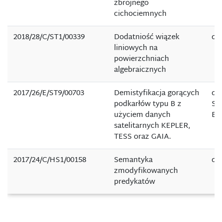
zbrojnego
cichociemnych
2018/28/C/ST1/00339
Dodatniość wiązek
dr 
liniowych na
powierzchniach
algebraicznych
2017/26/E/ST9/00703
Demistyfikacja gorących
dr
podkarłów typu B z
Sł
użyciem danych
Ba
satelitarnych KEPLER,
TESS oraz GAIA.
2017/24/C/HS1/00158
Semantyka
dr 
zmodyfikowanych
predykatów