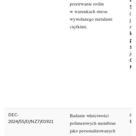
Ma
przetrwanie roślin
Sy
w warunkach stresu
(U
wywołanego metalami
Jag
ciężkimi,
na
ki
pr
st
je
Gr
Mi
DEC-
dr 
Badanie właściwości
2024/55/D/NZ7/01921
Ba
polimerowych membran
jako personalizowanych