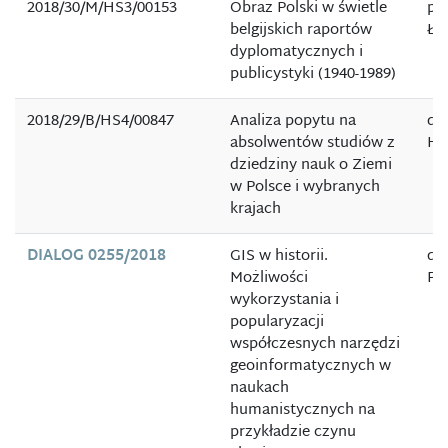
2018/30/M/HS3/00153
Obraz Polski w świetle
pro
belgijskich raportów
Ła
dyplomatycznych i
publicystyki (1940-1989)
2018/29/B/HS4/00847
Analiza popytu na
dr
absolwentów studiów z
Ha
dziedziny nauk o Ziemi
w Polsce i wybranych
krajach
DIALOG 0255/2018
GIS w historii.
dr
Możliwości
Po
wykorzystania i
popularyzacji
współczesnych narzędzi
geoinformatycznych w
naukach
humanistycznych na
przykładzie czynu