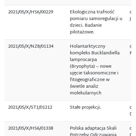
2021/05/X/HS6/00229
Ekologiczna trafność
dr 
pomiaru samoregulacji u
Jó
dzieci. Badanie
pilotażowe.
2021/05/X/NZ8/01134
Holantarktyczny
dr
kompleks Bucklandiella
Mi
lamprocarpa
(Bryophyta) – nowe
ujęcie taksonomiczne i
fitogeograficzne w
świetle analiz
molekularnych
2021/05/X/ST1/01212
Stałe projekcji.
dr
De
2021/05/X/HS6/01338
Polska adaptacja Skali
dr 
Potrzeby Odczuwania
Cz