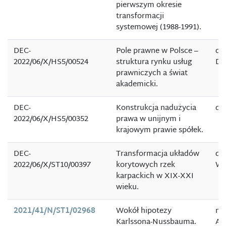
pierwszym okresie
transformacji
systemowej (1988-1991).
DEC-
Pole prawne w Polsce –
dr
2022/06/X/HS5/00524
struktura rynku usług
Dę
prawniczych a świat
akademicki.
DEC-
Konstrukcja nadużycia
dr
2022/06/X/HS5/00352
prawa w unijnym i
krajowym prawie spółek.
DEC-
Transformacja układów
dr 
2022/06/X/ST10/00397
korytowych rzek
Wi
karpackich w XIX-XXI
wieku.
2021/41/N/ST1/02968
Wokół hipotezy
mg
Karlssona-Nussbauma.
Al